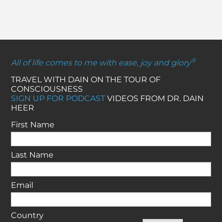
®
All of life comes to me with ease, joy and glory
TRAVEL WITH DAIN ON THE TOUR OF
CONSCIOUSNESS
SIGN UP FOR PODCAST
VIDEOS FROM DR. DAIN
HEER
First Name
Last Name
Email
Country