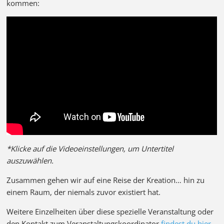
kommen:
*Klicke auf die Videoeinstellungen, um Untertitel
auszuwählen.
Zusammen gehen wir auf eine Reise der Kreation… hin zu
einem Raum, der niemals zuvor existiert hat.
Weitere Einzelheiten über diese spezielle Veranstaltung oder
den Kontakt zum Veranstaltungskoordinator
findest du hier
.