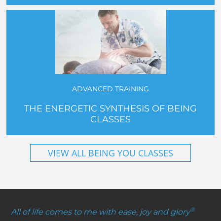
ADVANCED TRAINING
THE ENERGETIC SYNTHESIS OF BEING
CLASSES
VIEW ALL BEING YOU CLASSES
®
All of life comes to me with ease, joy and glory