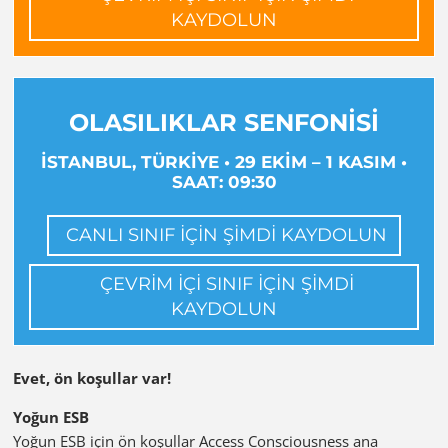
KAYDOLUN
OLASILIKLAR SENFONİSİ
İSTANBUL, TÜRKİYE • 29 EKİM – 1 KASIM •
SAAT: 09:30
CANLI SINIF İÇİN ŞİMDİ KAYDOLUN
ÇEVRİM İÇİ SINIF İÇİN ŞİMDİ
KAYDOLUN
Evet, ön koşullar var!
Yoğun ESB
Yoğun ESB için ön koşullar Access Consciousness ana