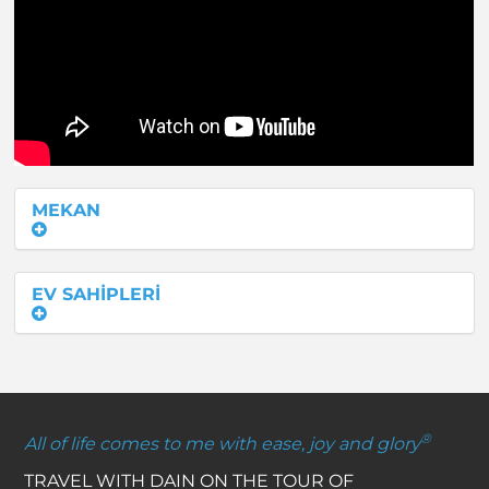
MEKAN
EV SAHİPLERİ
®
All of life comes to me with ease, joy and glory
TRAVEL WITH DAIN ON THE TOUR OF