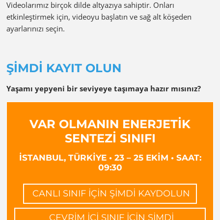
Videolarımız birçok dilde altyazıya sahiptir. Onları
etkinleştirmek için, videoyu başlatın ve sağ alt köşeden
ayarlarınızı seçin.
ŞİMDİ KAYIT OLUN
Yaşamı yepyeni bir seviyeye taşımaya hazır mısınız?
VAR OLMANIN ENERJETİK
SENTEZİ SINIFI
İSTANBUL, TÜRKİYE • 23 – 25 EKİM • SAAT:
09:30
CANLI SINIF İÇİN ŞİMDİ KAYDOLUN
ÇEVRİM İÇİ SINIF İÇİN ŞİMDİ