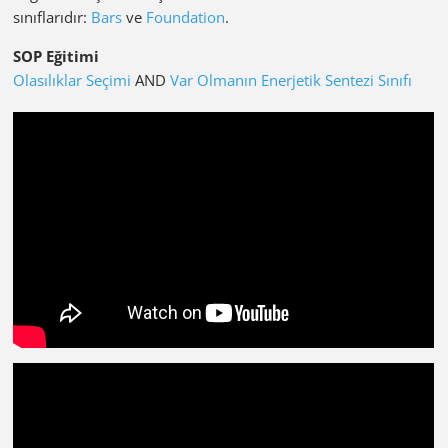
sınıflarıdır:
Bars
ve
Foundation
.
SOP Eğitimi
Olasılıklar Seçimi
AND
Var Olmanın Enerjetik Sentezi Sınıfı